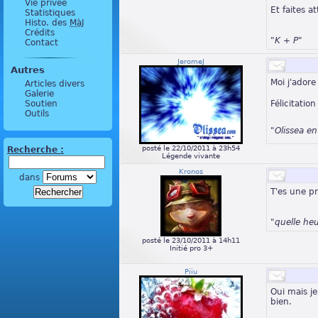
Vie privée
Et faites a
Statistiques
Histo. des
MàJ
Crédits
"K + P"
Contact
JeromeJ
Autres
Moi j'ador
Articles divers
Galerie
Félicitatio
Soutien
Outils
"Olissea e
posté le 22/10/2011 à 23h54
Recherche :
Légende vivante
Kronos
dans
T'es une p
"quelle heu
posté le 23/10/2011 à 14h11
Initié pro 3+
Piiu
Oui mais je
bien.