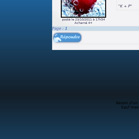
"K + P"
posté le 23/10/2011 à 17h54
Acharné 4+
Page :
1
Besoin d'un
Sauf ment