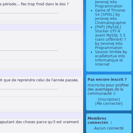
JeromeJ
into
 période... Pas trop froid dans le dos ?
Programmation
Game of Thrones
S4 [SPOIL]
by
JeromeJ
into
Cinématographie
[PHP] [MySQL]
Stocker UTF-8
avant MySQL 5.5
(sans utf8mb4) ?
by
JeromeJ
into
Programmation
Session limitée
by
ecailletortue
into
Informatique et
Internet
Pas encore inscrit ?
ôt que de reprendre celui de l'année passée.
Inscris-toi pour profiter
des avantages de la
communauté :)
[Inscription]
[Me connecter]
Membres
rajoutant des choses parce qu'il est vraiment
connectés
:
Aucun connecté