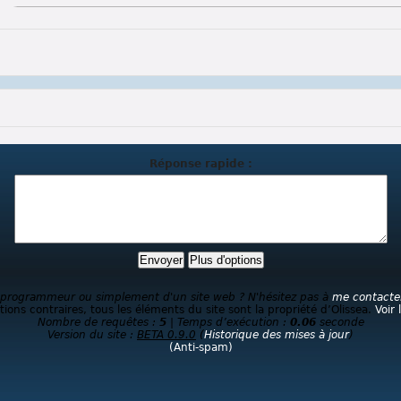
Réponse rapide :
 programmeur ou simplement d'un site web ? N'hésitez pas à
me contacte
ions contraires, tous les éléments du site sont la propriété d’Olissea.
Voir 
Nombre de requêtes :
5
| Temps d’exécution :
0.06
seconde
Version du site :
BETA 0.9.0
(
Historique des mises à jour
)
(Anti-spam)