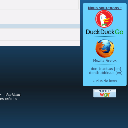
Nous soutenons
:
Mozilla Firefox
-
donttrack.us [en]
-
dontbubble.us [en]
» Plus de liens
r
! (
Portfolio
)
les crédits