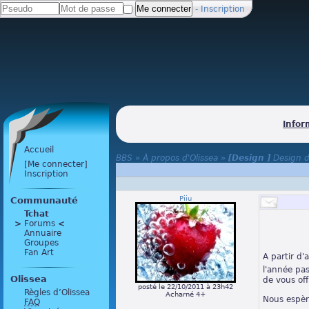
-
Inscription
Infor
Accueil
BBS
»
À propos d'Olissea
»
[Design ]
Design d
[Me connecter]
Inscription
Piiu
Communauté
Tchat
>
 Forums 
<
Annuaire
Groupes
Fan Art
A partir d
l'année pa
Olissea
de vous offr
posté le 22/10/2011 à 23h42
Règles d’Olissea
Acharné 4+
Nous espèro
FAQ