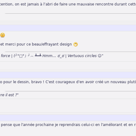
ttention, on est jamais à l’abri de faire une mauvaise rencontre durant cette
e
n et merci pour ce beau/effrayant design
n force | (╯°□°）╯︵ ┻━┻ Hmm… ಠ_ಠ | Vertuous circles ☺"
ro pour le dessin, bravo ! C'est courageux d'en avoir créé un nouveau plut
re il est ?"
 pense que l'année prochaine je reprendrais celui-ci en l'améliorant et en 