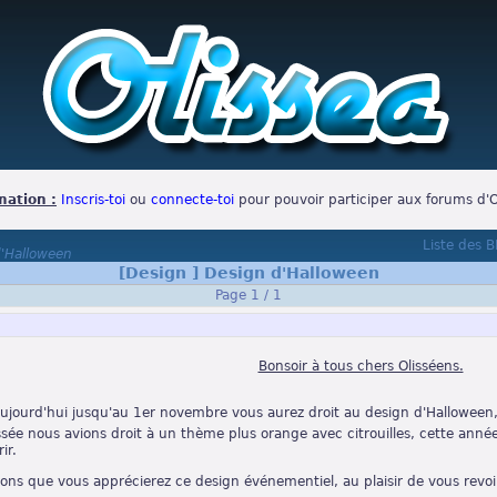
mation :
Inscris-toi
ou
connecte-toi
pour pouvoir participer aux forums d'O
Liste des 
'Halloween
[Design ]
Design d'Halloween
Page 1 / 1
Bonsoir à tous chers Olisséens.
'aujourd'hui jusqu'au 1er novembre vous aurez droit au design d'Halloween
ssée nous avions droit à un thème plus orange avec citrouilles, cette ann
ir.
ns que vous apprécierez ce design événementiel, au plaisir de vous revoir 