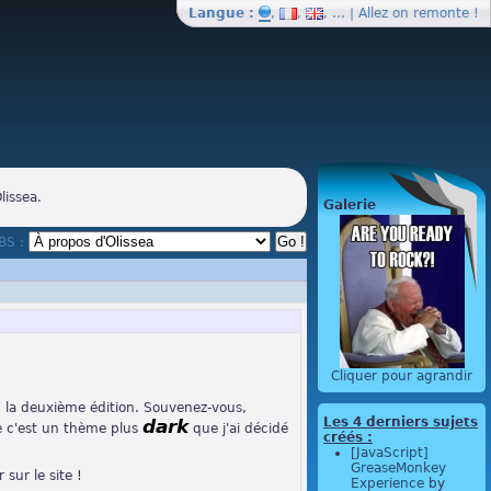
Langue :
,
,
, … | Allez on
remonte
!
lissea.
Galerie
BBS :
Cliquer pour agrandir
, la deuxième édition. Souvenez-vous,
Les 4 derniers sujets
dark
ée c'est un thème plus
que j'ai décidé
créés :
[JavaScript]
GreaseMonkey
sur le site !
Experience
by