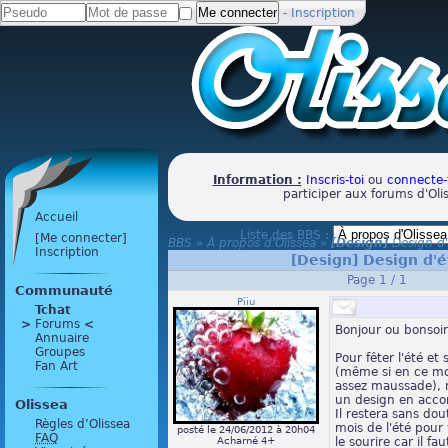
-
Inscription
Information :
Inscris-toi
ou
connecte-
participer aux forums d'Oli
Accueil
Liste des BBS :
[Me connecter]
BBS
»
À propos d'Olissea
»
[Design]
Design d'
Inscription
[Design]
Design d'é
Page 1 / 1
Communauté
Piiu
Tchat
>
 Forums 
<
Bonjour ou bonsoir
Annuaire
Groupes
Pour fêter l'été et
Fan Art
(même si en ce mo
assez maussade), 
un design en accor
Olissea
Il restera sans do
Règles d’Olissea
mois de l'été pou
posté le 24/06/2012 à 20h04
FAQ
Acharné 4+
le sourire car il fa