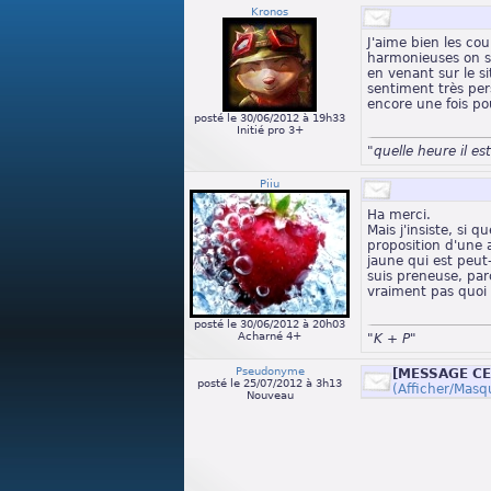
Kronos
J'aime bien les coul
harmonieuses on s
en venant sur le si
sentiment très pe
encore une fois po
posté le 30/06/2012 à 19h33
Initié pro 3+
"quelle heure il est
Piiu
Ha merci.
Mais j'insiste, si 
proposition d'une 
jaune qui est peut-
suis preneuse, par
vraiment pas quoi 
posté le 30/06/2012 à 20h03
Acharné 4+
"K + P"
Pseudonyme
[MESSAGE C
posté le 25/07/2012 à 3h13
(Afficher/Masq
Nouveau