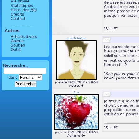
Vie privée
de base est assez
Statistiques
Ce design se veut 
Histo. des
MàJ
même proche de ce
Crédits
puisqu'il va rester
Contact
"K + P"
Autres
Articles divers
ecailletortue
Galerie
Soutien
Les barres de men
Outils
bleu ça jure pas u
soleil sur un site c
on voit ce que le 
temps-ci =P
Recherche :
"See you in your 
dans
kowai yume dato s
posté le 24/06/2012 à 21h58
Accroc +
Piiu
Je trouve que ça fa
choisit ce jaune ma
proposition de coule
est bien on pourra
"K + P"
posté le 25/06/2012 à 18h53
Acharné 4+