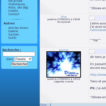
Vie privée
Statistiques
Histo. des
MàJ
"Olissea e
Crédits
Contact
Dica
posté le 27/09/2011 à 13h36
Occasionel
Autres
J'aime aus
J'ai aussi 
Articles divers
Commands 
Galerie
Soutien
Outils
""Yop""
Recherche :
JeromeJ
Ah tiens j
dans
En passant
encore es
http://www
posté le 27/09/2011 à 14h13
Tiens et p
Légende vivante
PS:
J'ai éd
"Olissea e
Page :
1