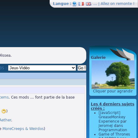
Langue :
,
,
, … | Allez on
remonte
!
lissea.
Galerie
BBS :
Cliquer pour agrandir
tems
. Ces mods … font partie de la base
Les 4 derniers sujets
créés :
r
)
[JavaScript]
GreaseMonkey
Aether
.
Experience
par
JeromeJ
dans
de
MoreCreeps & Weirdos
)
Programmation
Game of Thrones