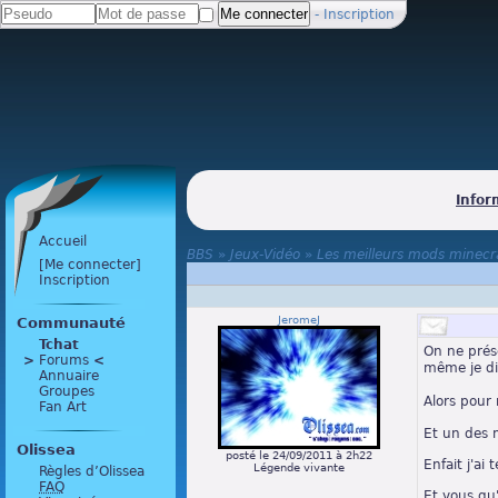
-
Inscription
Infor
Accueil
BBS
»
Jeux-Vidéo
»
Les meilleurs mods minecra
[Me connecter]
Inscription
JeromeJ
Communauté
Tchat
On ne prés
>
 Forums 
<
même je di
Annuaire
Groupes
Alors pour
Fan Art
Et un des m
Olissea
posté le 24/09/2011 à 2h22
Enfait j'a
Légende vivante
Règles d’Olissea
FAQ
Et vous qu