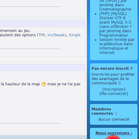
S4 [SPOIL]
par
JeromeJ
dans
Cinématographie
[PHP] [MySQL]
Stocker UTF-8
avant MySQL 5.5
(sans utf8mb4) ?
dimension au jeu.
par
JeromeJ
dans
joutent des options (
TMI
,
InvTweaks
,
Single
Programmation
Session limitée
par
ecailletortue
dans
Informatique et
Internet
Pas encore inscrit ?
Inscris-toi pour profiter
des avantages de la
communauté :)
r la hauteur de la map
mais je ne l'ai pas
[Inscription]
[Me connecter]
Membres
connectés
:
Aucun connecté
Nous soutenons
: