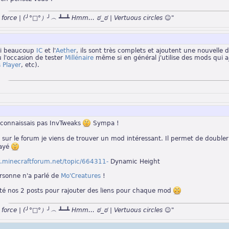
n force | (╯°□°）╯︵ ┻━┻ Hmm… ಠ_ಠ | Vertuous circles ☺"
si beaucoup
IC
et l'
Aether
, ils sont très complets et ajoutent une nouvelle 
eu l'occasion de tester
Millénaire
même si en général j'utilise des mods qui a
Player
, etc).
e connaissais pas InvTweaks
Sympa !
 sur le forum je viens de trouver un mod intéressant. Il permet de double
sayé
.minecraftforum.net/topic/664311-
Dynamic Height
ersonne n'a parlé de
Mo'Creatures
!
ité nos 2 posts pour rajouter des liens pour chaque mod
n force | (╯°□°）╯︵ ┻━┻ Hmm… ಠ_ಠ | Vertuous circles ☺"