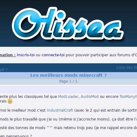
mation :
Inscris-toi
ou
connecte-toi
pour pouvoir participer aux forums d'O
Liste des 
ft ?
Les meilleurs mods minecraft ?
Page 1 / 1
ente plus les classiques tel que
ModLoader
,
AudioMod
ou encore
TooManyI
rais
 moi le meilleur mod c'est
IndustrialCraft
(avec le 2 qui est entrain de sorti
ods le plus travaillé que j'ai vu (même si j'accroche moins), ça doit être l'
i testé des tonnes de mods ^^ mais retenu trop peu (je me rappel encore 
'en pensez-vous ?