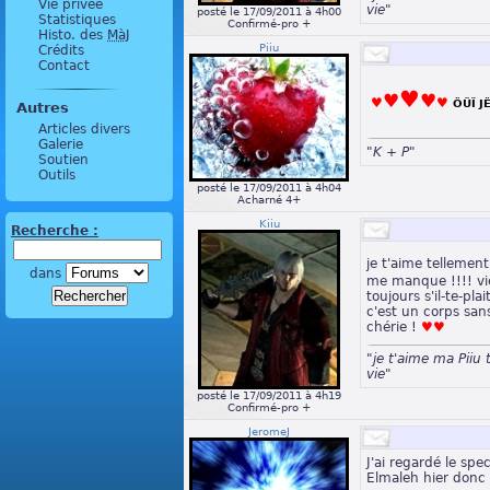
Vie privée
vie"
posté le 17/09/2011 à 4h00
Statistiques
Confirmé-pro +
Histo. des
MàJ
Piiu
Crédits
Contact
♥
♥
♥
♥
♥
ÖÜÏ J
Autres
Articles divers
Galerie
"K + P"
Soutien
Outils
posté le 17/09/2011 à 4h04
Acharné 4+
Kiiu
Recherche :
je t'aime tellement
dans
me manque !!!! vi
toujours s'il-te-pla
c'est un corps san
chérie !
♥♥
"je t'aime ma Piiu
vie"
posté le 17/09/2011 à 4h19
Confirmé-pro +
JeromeJ
J'ai regardé le spe
Elmaleh hier donc