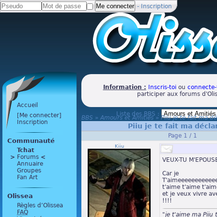
-
Inscription
Information :
Inscris-toi
ou
connecte-
participer aux forums d'Oli
Accueil
Liste des BBS :
[Me connecter]
BBS
»
Amours et Amitiés
»
Piiu je te fait ma d
Inscription
Piiu je te fait ma décla
Page 1 / 1
Communauté
Kiiu
Tchat
>
 Forums 
<
VEUX-TU M'EPOUSE
Annuaire
Groupes
Car je
Fan Art
T'aimeeeeeeeeeee
t'aime t'aime t'aime
et je veux vivre av
Olissea
!!!!
Règles d’Olissea
FAQ
"je t'aime ma Piiu