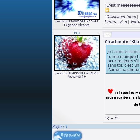
"C'est meeeeeeee
"Olissea en force
posté le 17/09/2011 à 15h31
Hmm… ಠ_ಠ | Vertu
Légende vivante
Piiu
Citation de "Kiiu
je t'aime telleme
tu me manque !!!
pour toujours s'il
sans toi, c'est u
t'aime ma chérie
posté le 18/09/2011 à 19h43
Acharné 4+
♥
Toi aussi tu m
tout pour être le pl
de 
"K + P"
Page :
1