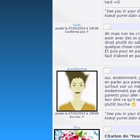
tard =O
"See you in your 
kowai yume dato s
YuuKi
posté le 07/02/2010 à 10h36
Confirmé-pro +
Ah mais non les c
avoir avec des os
dirait plutôt du sa
quelque chose co
Et puis pour en pa
faut d'abord en pa
ecailletortue
oui, évidemment, j
en parler aux parents
surtout voir un mé
évidemment pas d
parents pour aller
leur dire ce qu'il s
plutôt louche
posté le 07/02/2010 à 19h06
"See you in your 
Accroc +
kowai yume dato s
Piiu
Citation de "YuuK