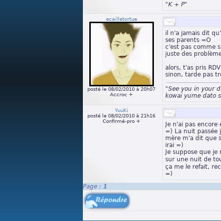
"K + P"
ecailletortue
il n'a jamais dit qu
ses parents =O
c'est pas comme si 
juste des problèm
alors, t'as pris RD
sinon, tarde pas 
"See you in your 
posté le 08/02/2010 à 20h07
Accroc +
kowai yume dato s
YuuKi
posté le 08/02/2010 à 21h16
Confirmé-pro +
Je n'ai pas encore
=) La nuit passée j
mère m'a dit que s
irai =)
Je suppose que je 
sur une nuit de t
ça me le refait, r
=)
Page :
1