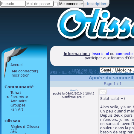
-
Inscription
Information :
Inscris-toi
ou
connecte-
participer aux forums d'Oli
Accueil
Liste des BBS :
[Me connecter]
BBS
»
Santé / Médécine
»
Apnée du sommeil ?
Inscription
Apnée du sommeil
Page 1 / 1
Communauté
YuuKi
Tchat
posté le 06/02/2010 à 18h45
>
 Forums 
<
Confirmé-pro +
Salut salut =)
Annuaire
Groupes
Alors voilà, y'a un
Fan Art
un peu quand mêm
Depuis deux jours 
m'endors, je me ré
Olissea
en sursaut, avec l
Règles d’Olissea
douleur dans la po
FAQ
besoin de respirer