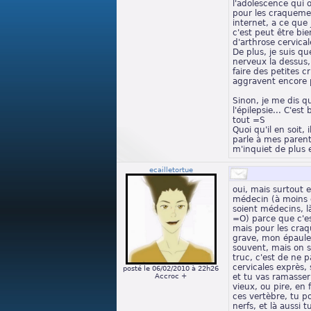
l'adolescence qui
pour les craquemen
internet, a ce que
c'est peut être bi
d'arthrose cervical
De plus, je suis qu
nerveux la dessus,
faire des petites c
aggravent encore p
Sinon, je me dis qu
l'épilepsie... C'est
tout =S
Quoi qu'il en soit, 
parle à mes parent
m'inquiet de plus e
ecailletortue
oui, mais surtout 
médecin (à moins 
soient médecins, là
=O) parce que c'e
mais pour les craq
grave, mon épaul
souvent, mais on sa
truc, c'est de ne p
cervicales exprès, 
posté le 06/02/2010 à 22h26
Accroc +
et tu vas ramasser
vieux, ou pire, en 
ces vertèbre, tu p
nerfs, et là aussi t