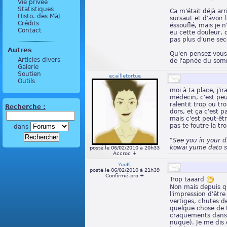
Vie privée
Statistiques
Ca m'était déjà arr
Histo. des
MàJ
sursaut et d'avoir 
Crédits
éssouflé, mais je n
Contact
eu cette douleur, 
pas plus d'une sec
Autres
Qu'en pensez vous 
Articles divers
de l'apnée du som
Galerie
Soutien
ecailletortue
Outils
moi à ta place, j'ira
médecin, c'est peu
ralentit trop ou tr
Recherche :
dors, et ça c'est p
mais c'est peut-êt
pas te foutre la tr
dans
"See you in your 
kowai yume dato s
posté le 06/02/2010 à 20h33
Accroc +
YuuKi
posté le 06/02/2010 à 21h39
Confirmé-pro +
Trop taaard
Non mais depuis qu
l'impression d'être
vertiges, chutes de
quelque chose de t
craquements dans 
nuque). Je me dis 