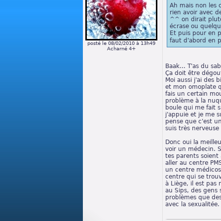
Ah mais non les 
rien avoir avec d
^^ on dirait plut
écrase ou quelq
Et puis pour en 
faut d'abord en 
posté le 08/02/2010 à 13h49
Acharné 4+
Baak... T'as du sab
Ça doit être dégou
Moi aussi j'ai des
et mon omoplate q
fais un certain mo
problème à la nuq
boule qui me fait
j'appuie et je me s
pense que c'est u
suis très nerveuse
Donc oui la meilleu
voir un médecin. S
tes parents soient
aller au centre PM
un centre médicoso
centre qui se trouv
à Liège, il est pas
au Sips, des gens 
problèmes que des
avec la sexualitée.