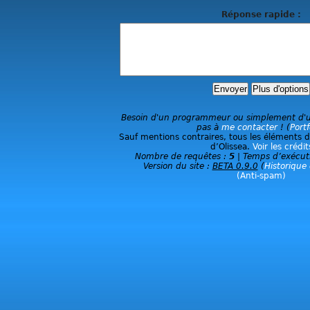
Réponse rapide :
Besoin d'un programmeur ou simplement d'un
pas à
me contacter
! (
Portf
Sauf mentions contraires, tous les éléments du
d’Olissea.
Voir les crédit
Nombre de requêtes :
5
| Temps d’exécut
Version du site :
BETA 0.9.0
(
Historique 
(Anti-spam)