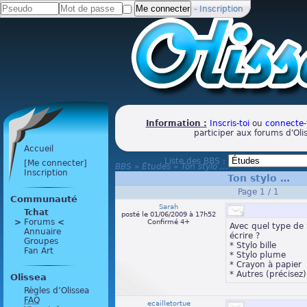
-
Inscription
Information :
Inscris-toi
ou
connecte-
participer aux forums d'Oli
Accueil
Liste des BBS :
[Me connecter]
BBS
»
Études
»
Ton stylo …
Inscription
Ton stylo …
Page 1 / 1
Communauté
Sarah
Tchat
posté le 01/06/2009 à 17h52
>
 Forums 
<
Confirmé 4+
Avec quel type de 
Annuaire
écrire ?
Groupes
* Stylo bille
Fan Art
* Stylo plume
* Crayon à papier
* Autres (précisez)
Olissea
Règles d’Olissea
FAQ
ecailletortue