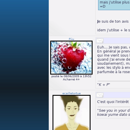
mais j'utilise plu
=D
J
e suis de ton avis
idem j'utilise + le
Piiu
Euh... Je sais pas,
En général je pren
qui me vient sous 
quand j'ai envie d
soudainement), mai
avec les stylo à en
parfumée à la ros
posté le 08/06/2009 à 13h52
Acharné 4+
"K + P"
ecailletortue
C'est quoi l'intérêt
"See you in your 
kowai yume dato s