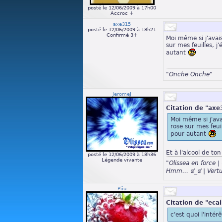
posté le 12/06/2009 à 17h00
Accroc +
axe315
posté le 12/06/2009 à 18h21
Confirmé 3+
Moi même si j'avais
sur mes feuilles, j
autant
"Onche Onche"
JeromeJ
Citation de "axe
Moi même si j'ava
rose sur mes feuil
pour autant
Et à l'alcool de ton
posté le 12/06/2009 à 18h36
Légende vivante
"Olissea en force
Hmm… ಠ_ಠ | Vertu
Piiu
Citation de "ecai
c'est quoi l'intér