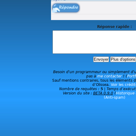
Réponse rapide :
Besoin d'un programmeur ou simplement d'un
pas à
me contacter
! (
Portf
Sauf mentions contraires, tous les éléments du
d’Olissea.
Voir les crédit
Nombre de requêtes :
5
| Temps d’exécut
Version du site :
BETA 0.9.0
(
Historique 
(Anti-spam)