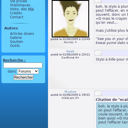
Vie privée
Statistiques
boh, le stylo à plu
Histo. des
MàJ
peut l'effacer, e
Crédits
souvent, donc un b
Contact
=D mais le crayon 
qu'on veut...
Autres
mais j'utilise plus
Articles divers
Galerie
"See you in your 
posté le 01/06/2009 à 21h49
Soutien
Accroc +
kowai yume dato s
Outils
Sarah
posté le 01/06/2009 à 22h11
Confirmé 4+
Stylo à bille pour
Recherche :
dans
Miyaluw
posté le 02/06/2009 à 19h31
Initié pro 3+
Citation de "ecai
boh, le stylo à p
on peut l'efface
coule souvent, d
bien aussi =D ma
peut l'effacer tan