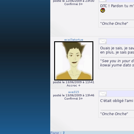
posté le 12/06/2009 à 23h30
Confirmé 3+
DTC ! Pardon tu m
"Onche Onche"
ecailletortue
Ouais je sais, je sa
en plus, je sais pa
"See you in your 
kowai yume dato s
posté le 13/06/2009 à 11h41
Accroc +
axe315
posté le 13/06/2009 à 13h46
Confirmé 3+
C'était obligé l'am
"Onche Onche"
Page :
1