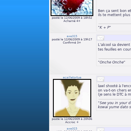
Ben ça sent bon et
ils te mettent plus
posté le 12/06/2009 à 18h52
Acharné 4+
"K + P"
axe315
posté le 12/06/2009 à 19h17
Confirmé 3+
L'alcool sa devien
tes feuilles en cou
"Onche Onche"
ecailletortue
lawl shooté à l'en
on va-t-on chers e
(je sens le DTC à m
"See you in your 
kowai yume dato s
posté le 12/06/2009 à 20h06
Accroc +
axe315