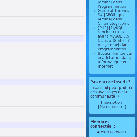
JeromeJ
dans
Programmation
Game of Thrones
S4 [SPOIL]
par
JeromeJ
dans
Cinématographie
[PHP] [MySQL]
Stocker UTF-8
avant MySQL 5.5
(sans utf8mb4) ?
par
JeromeJ
dans
Programmation
Session limitée
par
ecailletortue
dans
Informatique et
Internet
Pas encore inscrit ?
Inscris-toi pour profiter
des avantages de la
communauté :)
[Inscription]
[Me connecter]
Membres
connectés
:
Aucun connecté