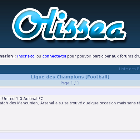
mation :
Inscris-toi
ou
connecte-toi
pour pouvoir participer aux forums d'O
Liste des 
Ligue des Champions [Football]
Page 1 / 1
 United 1-0 Arsenal FC
atch des Mancunien, Arsenal a su se trouvé quelque occasion mais sans ré