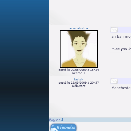
ecailletortue
ah bah moi
"See you i
posté le 02/05/2009 à 15h24
Accroc +
fasteN
posté le 15/05/2009 à 20h57
Débutant
Manchester
Page :
1