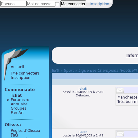
-
Inscription
Infor
Accueil
BBS
»
Sport
»
Ligue des Champions [Football]
[Me connecter]
Inscription
JohaN
Communauté
posté le 30/04/2009 à 2h40
Tchat
Débutant
Manchester
>
 Forums 
<
Très bon m
Annuaire
Groupes
Fan Art
Olissea
Règles d’Olissea
Sarah
FAQ
posté le 30/04/2009 à 2h49