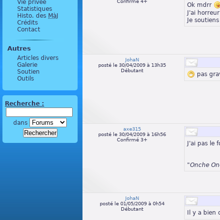
Vie privée
Confirmé 4+
Ok mdrr
Statistiques
J'ai horreu
Histo. des
MàJ
Je soutien
Crédits
Contact
Autres
Articles divers
JohaN
Galerie
posté le 30/04/2009 à 13h35
Débutant
Soutien
pas gra
Outils
Recherche :
dans
axe315
posté le 30/04/2009 à 16h56
Confirmé 3+
J'ai pas le
"Onche On
JohaN
posté le 01/05/2009 à 0h54
Débutant
Il y a bien