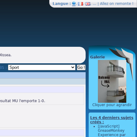
Langue :
,
,
, … | Allez on
remonte
!
lissea.
Galerie
BBS :
sultat MU l'emporte 1-0.
Cliquer pour agrandir
Les 4 derniers sujets
créés :
[JavaScript]
GreaseMonkey
Experience
par