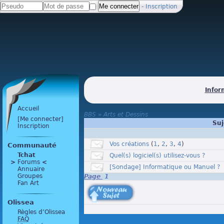
-
Inscription
Infor
Accueil
BBS
»
Arts et Dessins
[Me connecter]
Suj
Inscription
Vos créations
(
1
,
2
,
3
,
4
)
Communauté
Tchat
Quel(s) logiciel(s) utilisez-vous ?
>
 Forums 
<
[Sondage] Informatique ou Manuel ?
Annuaire
Groupes
Page
1
Fan Art
[Nouveau sujet]
Olissea
Règles d’Olissea
FAQ