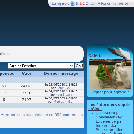
Langue :
,
,
, … | Allez on
remonte
!
lissea.
Galerie
BBS :
ponses
Vues
Dernier message
le 19/06/2010 à 19h26
57
24162
par
iJaav
Go !
le 06/02/2010 à 19h47
Cliquer pour agrandir
13
7510
par
YuuKi
Go !
le 06/05/2009 à 00h00
5
7197
par
Mediatik
Go !
Les 4 derniers sujets
créés :
[JavaScript]
 Marquer tous les sujets de ce BBS comme lus
GreaseMonkey
Experience
par
JeromeJ
dans
Programmation