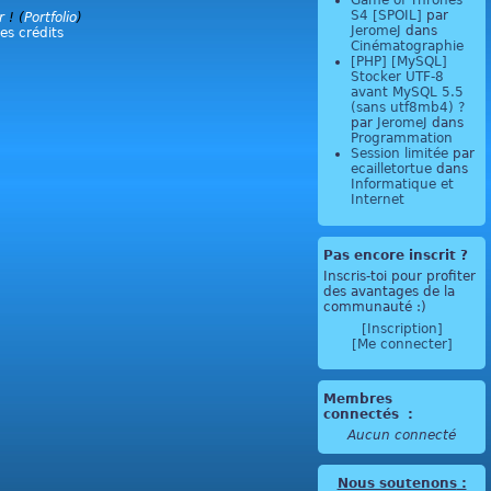
Game of Thrones
S4 [SPOIL]
par
r
! (
Portfolio
)
JeromeJ
dans
les crédits
Cinématographie
[PHP] [MySQL]
Stocker UTF-8
avant MySQL 5.5
(sans utf8mb4) ?
par
JeromeJ
dans
Programmation
Session limitée
par
ecailletortue
dans
Informatique et
Internet
Pas encore inscrit ?
Inscris-toi pour profiter
des avantages de la
communauté :)
[Inscription]
[Me connecter]
Membres
connectés
:
Aucun connecté
Nous soutenons
: