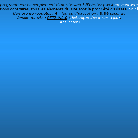
 programmeur ou simplement d'un site web ? N'hésitez pas à
me contacte
ions contraires, tous les éléments du site sont la propriété d’Olissea.
Voir 
Nombre de requêtes :
4
| Temps d’exécution :
0.06
seconde
Version du site :
BETA 0.9.0
(
Historique des mises à jour
)
(Anti-spam)