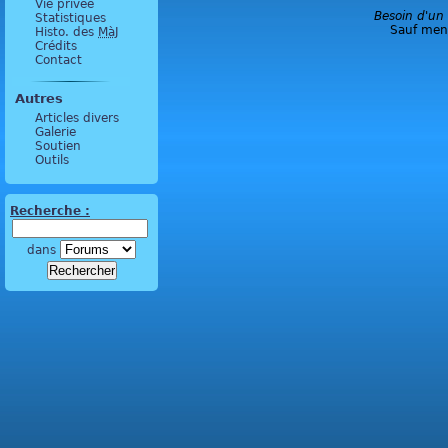
Vie privée
Besoin d'un
Statistiques
Sauf ment
Histo. des
MàJ
Crédits
Contact
Autres
Articles divers
Galerie
Soutien
Outils
Recherche :
dans