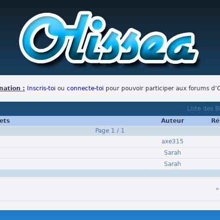
mation :
Inscris-toi
ou
connecte-toi
pour pouvoir participer aux forums d’O
Liste des 
ets
Auteur
Ré
Page 1 / 1
axe315
Sarah
Sarah
»