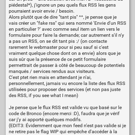
piédestal*), j'ignore un peu quels flux RSS les gens
pourraient avoir envie / besoin.
Alors plutôt que de dire "tant pis" ^^, je pense que je
vais créer un "fake rss" qui sera nommé 'Envie d'un RSS
en particulier ?' avec comme seul item un lien vers le
formulaire pour faire la demande; car autrement s'il n'y
a pas un RSS, on se dit tant pis :/ (on contacte
rarement le webmaster pour si peu sauf si c'est
vraiment quelque chose dont on a envie) alors que je
suis sûr que la présence de ce petit formulaire
permettrait de passer à côté de beaucoup de potentiels
manqués / services rendus aux visiteurs.
C'est ptet rien mais en attendant je n'ai,
personnellement, jamais vu encore la liste des flux RSS
utilisées pour proposer des services (et non pas juste
des RSS, if you see what I mean)
Je pense que le flux RSS est valide vu que basé sur le
code de Bronco (encore merci :D), faudra que je vérif
car j'y ai apporté quelques modifs.
(EDIT3: Évidemment que mon feed n'est pas valide si je
ne retire pas le flag WIP qui empêche d'accéder à la