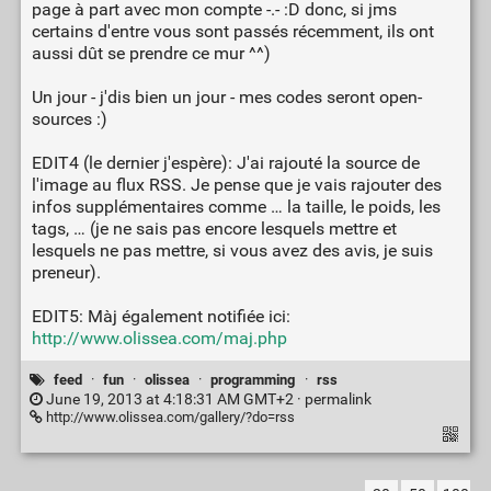
page à part avec mon compte -.- :D donc, si jms
certains d'entre vous sont passés récemment, ils ont
aussi dût se prendre ce mur ^^)
Un jour - j'dis bien un jour - mes codes seront open-
sources :)
EDIT4 (le dernier j'espère): J'ai rajouté la source de
l'image au flux RSS. Je pense que je vais rajouter des
infos supplémentaires comme … la taille, le poids, les
tags, … (je ne sais pas encore lesquels mettre et
lesquels ne pas mettre, si vous avez des avis, je suis
preneur).
EDIT5: Màj également notifiée ici:
http://www.olissea.com/maj.php
feed
·
fun
·
olissea
·
programming
·
rss
June 19, 2013 at 4:18:31 AM GMT+2 ·
permalink
http://www.olissea.com/gallery/?do=rss