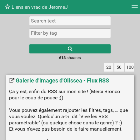
Liens en vrac de JeromeJ
Tag cloud
Picture wall
Daily
RSS Feed
Logi
618
shaares
20
50
100
Galerie d'images d'Olissea - Flux RSS
Ça y est, enfin du RSS sur mon site ! (Merci Bronco
pour le coup de pouce ;))
Vous pouvez également rajouter les filtres, tags, … que
vous voulez. Quelqu'un a-t-il dit "Vive les RSS
paramétrable" (ou quelque chose dans le genre) ? :)
Et vous n'avez pas besoin de le faire manuellement.