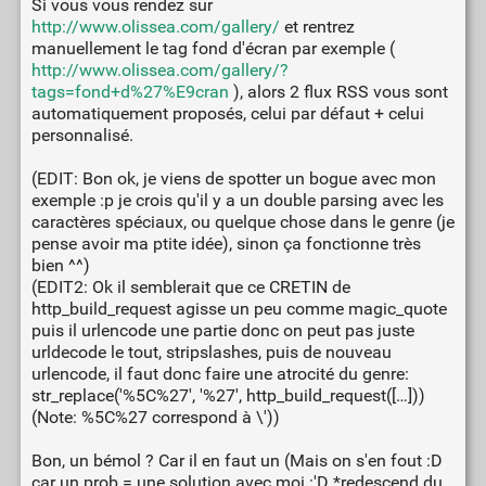
Si vous vous rendez sur
http://www.olissea.com/gallery/
et rentrez
manuellement le tag fond d'écran par exemple (
http://www.olissea.com/gallery/?
tags=fond+d%27%E9cran
), alors 2 flux RSS vous sont
automatiquement proposés, celui par défaut + celui
personnalisé.
(EDIT: Bon ok, je viens de spotter un bogue avec mon
exemple :p je crois qu'il y a un double parsing avec les
caractères spéciaux, ou quelque chose dans le genre (je
pense avoir ma ptite idée), sinon ça fonctionne très
bien ^^)
(EDIT2: Ok il semblerait que ce CRETIN de
http_build_request agisse un peu comme magic_quote
puis il urlencode une partie donc on peut pas juste
urldecode le tout, stripslashes, puis de nouveau
urlencode, il faut donc faire une atrocité du genre:
str_replace('%5C%27', '%27', http_build_request([…]))
(Note: %5C%27 correspond à \'))
Bon, un bémol ? Car il en faut un (Mais on s'en fout :D
car un prob = une solution avec moi :'D *redescend du