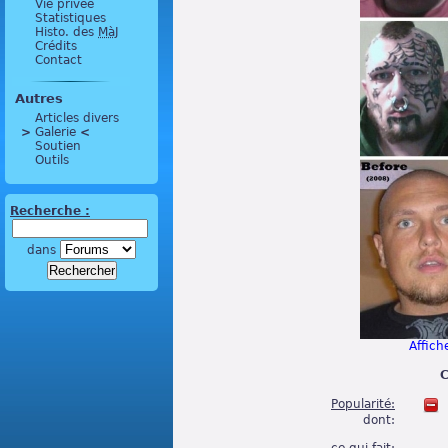
Vie privée
Statistiques
Histo. des
MàJ
Crédits
Contact
Autres
Articles divers
>
 Galerie 
<
Soutien
Outils
Recherche :
dans
Affiche
C
Popularité:
dont: