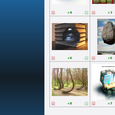
+4
+3
+6
+6
+8
+7