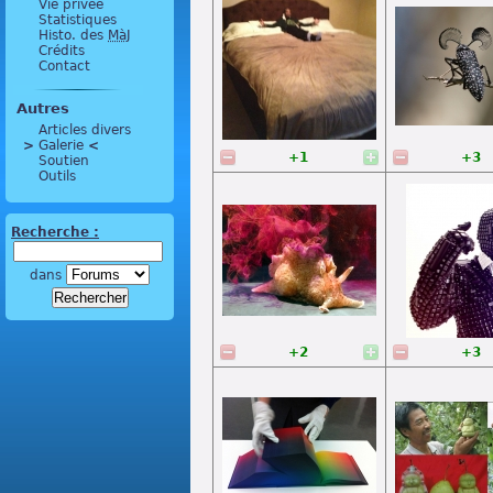
Vie privée
Statistiques
Histo. des
MàJ
Crédits
Contact
Autres
Articles divers
>
 Galerie 
<
+1
+3
Soutien
Outils
Recherche :
dans
+2
+3