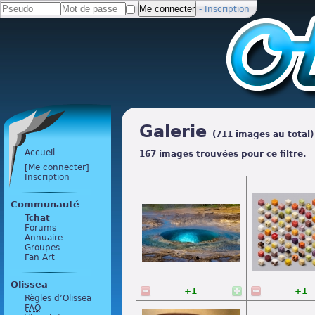
-
Inscription
Galerie
(711 images au total)
Accueil
167 images trouvées pour ce filtre.
[Me connecter]
Inscription
Communauté
Tchat
Forums
Annuaire
Groupes
Fan Art
Olissea
+1
+1
Règles d’Olissea
FAQ