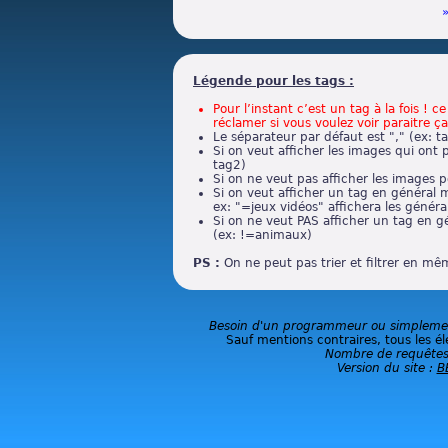
Légende pour les tags :
Pour l’instant c’est un tag à la fois ! 
réclamer si vous voulez voir paraitre ça
Le séparateur par défaut est "," (ex: t
Si on veut afficher les images qui ont 
tag2)
Si on ne veut pas afficher les images p
Si on veut afficher un tag en général m
ex: "=jeux vidéos" affichera les général
Si on ne veut PAS afficher un tag en g
(ex: !=animaux)
PS :
On ne peut pas trier et filtrer en m
Besoin d'un programmeur ou simplement
Sauf mentions contraires, tous les él
Nombre de requêtes
Version du site :
B