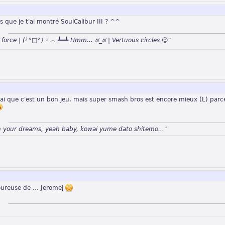
 que je t'ai montré SoulCalibur III ? ^^
n force | (╯°□°）╯︵ ┻━┻ Hmm… ಠ_ಠ | Vertuous circles ☺"
vrai que c'est un bon jeu, mais super smash bros est encore mieux (L) par
n your dreams, yeah baby, kowai yume dato shitemo..."
oureuse de ... Jeromej