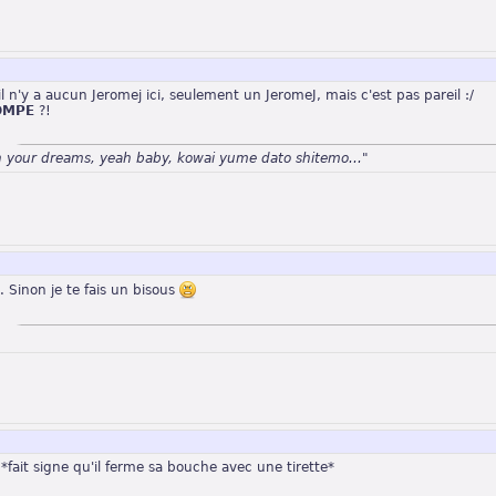
 il n'y a aucun Jeromej ici, seulement un JeromeJ, mais c'est pas pareil :/
OMPE
?!
n your dreams, yeah baby, kowai yume dato shitemo..."
... Sinon je te fais un bisous
 *fait signe qu'il ferme sa bouche avec une tirette*