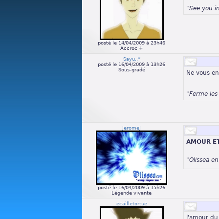
"See you i
posté le 14/04/2009 à 23h46
Accroc +
Sayu..*
posté le 16/04/2009 à 13h26
Sous-gradé
Ne vous ent
"Ferme les
JeromeJ
AMOUR ET
"Olissea e
posté le 16/04/2009 à 15h26
Légende vivante
ecailletortue
l'amour d