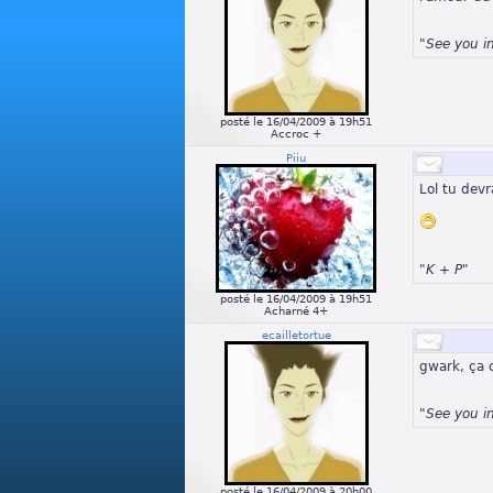
"See you i
posté le 16/04/2009 à 19h51
Accroc +
Piiu
Lol tu devr
"K + P"
posté le 16/04/2009 à 19h51
Acharné 4+
ecailletortue
gwark, ça c
"See you i
posté le 16/04/2009 à 20h00