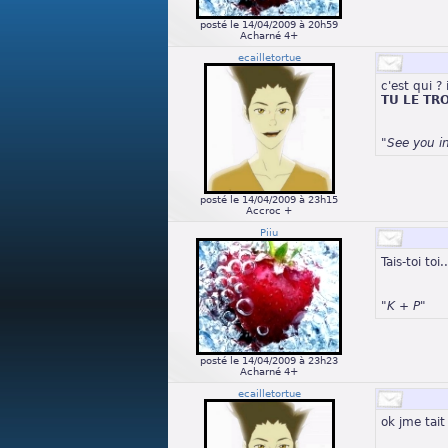
posté le 14/04/2009 à 20h59
Acharné 4+
ecailletortue
c'est qui ?
TU LE TR
"See you i
posté le 14/04/2009 à 23h15
Accroc +
Piiu
Tais-toi toi
"K + P"
posté le 14/04/2009 à 23h23
Acharné 4+
ecailletortue
ok jme tait