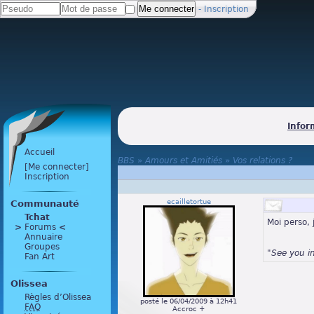
-
Inscription
Infor
Accueil
BBS
»
Amours et Amitiés
»
Vos relations ?
[Me connecter]
Inscription
ecailletortue
Communauté
Tchat
Moi perso, 
>
 Forums 
<
Annuaire
Groupes
"See you i
Fan Art
Olissea
Règles d’Olissea
posté le 06/04/2009 à 12h41
FAQ
Accroc +