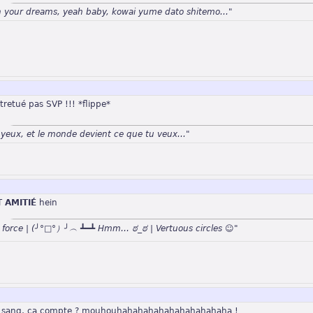
n your dreams, yeah baby, kowai yume dato shitemo..."
retué pas SVP !!! *flippe*
 yeux, et le monde devient ce que tu veux..."
 AMITIÉ
hein
n force | (╯°□°）╯︵ ┻━┻ Hmm… ಠ_ಠ | Vertuous circles ☺"
u sang, ça compte ? mouhouhahahahahahahahahahaha !