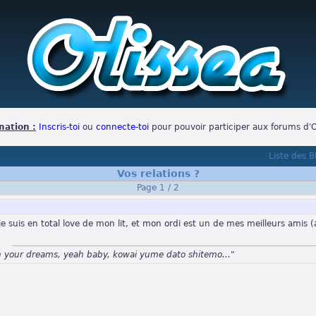
mation :
Inscris-toi
ou
connecte-toi
pour pouvoir participer aux forums d'O
Liste des 
Vos relations ?
Page 1 / 2
je suis en total love de mon lit, et mon ordi est un de mes meilleurs amis (a
n your dreams, yeah baby, kowai yume dato shitemo..."