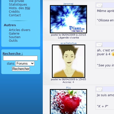
Vie privée
JeromeJ
Statistiques
Histo. des
MàJ
Même après
Crédits
Contact
"Olissea e
Autres
Articles divers
Galerie
posté le 06/04/2009 à 21h15
Soutien
Légende vivante
Outils
ecailletortue
ah, c'est 
Recherche :
jouer à 4
dans
"See you i
posté le 08/04/2009 à 15h05
Accroc +
Piiu
Je suis am
"K + P"