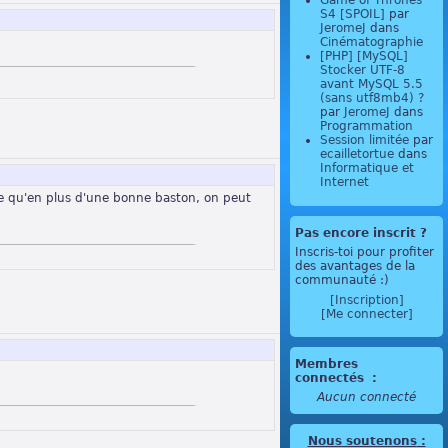
Game of Thrones
S4 [SPOIL]
par
JeromeJ
dans
Cinématographie
[PHP] [MySQL]
Stocker UTF-8
avant MySQL 5.5
(sans utf8mb4) ?
par
JeromeJ
dans
Programmation
Session limitée
par
ecailletortue
dans
Informatique et
Internet
ce qu'en plus d'une bonne baston, on peut
Pas encore inscrit ?
Inscris-toi pour profiter
des avantages de la
communauté :)
[Inscription]
[Me connecter]
Membres
connectés
:
Aucun connecté
Nous soutenons
: