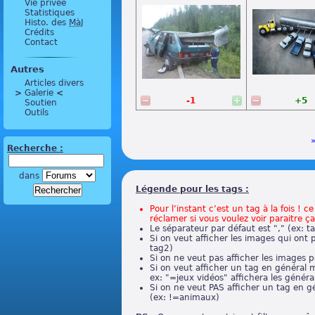
Vie privée
Statistiques
Histo. des
MàJ
Crédits
Contact
Autres
Articles divers
>
 Galerie 
<
-1
+5
Soutien
Outils
Recherche :
dans
Légende pour les tags :
Pour l’instant c’est un tag à la fois ! 
réclamer si vous voulez voir paraitre ça
Le séparateur par défaut est "," (ex: t
Si on veut afficher les images qui ont 
tag2)
Si on ne veut pas afficher les images p
Si on veut afficher un tag en général m
ex: "=jeux vidéos" affichera les général
Si on ne veut PAS afficher un tag en g
(ex: !=animaux)