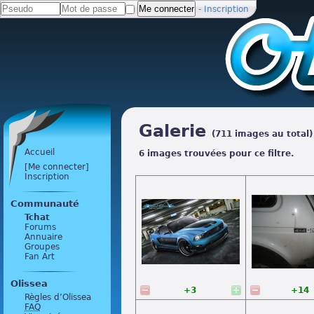
-
Inscription
Galerie
(711 images au total)
Accueil
6 images trouvées pour ce filtre.
[Me connecter]
Inscription
Communauté
Tchat
Forums
Annuaire
Groupes
Fan Art
Olissea
+3
+14
Règles d’Olissea
FAQ