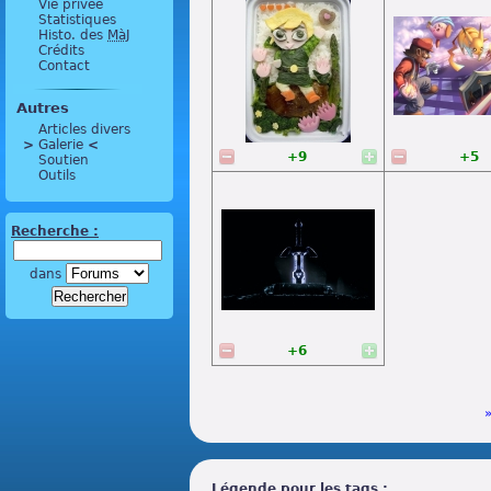
Vie privée
Statistiques
Histo. des
MàJ
Crédits
Contact
Autres
Articles divers
>
 Galerie 
<
+9
+5
Soutien
Outils
Recherche :
dans
+6
Légende pour les tags :