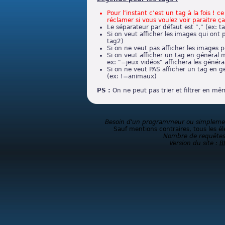
Pour l’instant c’est un tag à la fois ! 
réclamer si vous voulez voir paraitre ça
Le séparateur par défaut est "," (ex: t
Si on veut afficher les images qui ont 
tag2)
Si on ne veut pas afficher les images p
Si on veut afficher un tag en général m
ex: "=jeux vidéos" affichera les général
Si on ne veut PAS afficher un tag en g
(ex: !=animaux)
PS :
On ne peut pas trier et filtrer en m
Besoin d'un programmeur ou simplement
Sauf mentions contraires, tous les él
Nombre de requêtes
Version du site :
B