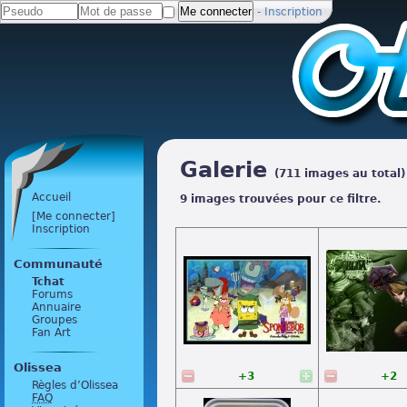
-
Inscription
Galerie
(711 images au total)
Accueil
9 images trouvées pour ce filtre.
[Me connecter]
Inscription
Communauté
Tchat
Forums
Annuaire
Groupes
Fan Art
Olissea
+3
+2
Règles d’Olissea
FAQ