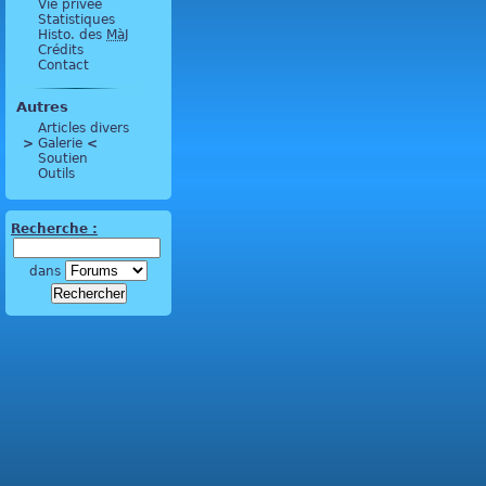
Vie privée
Statistiques
Histo. des
MàJ
Crédits
Contact
Autres
Articles divers
>
 Galerie 
<
Soutien
Outils
Recherche :
dans