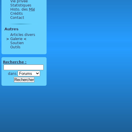
Vie privée
Statistiques
Histo. des
MàJ
Crédits
Contact
Autres
Articles divers
>
 Galerie 
<
Soutien
Outils
Recherche :
dans