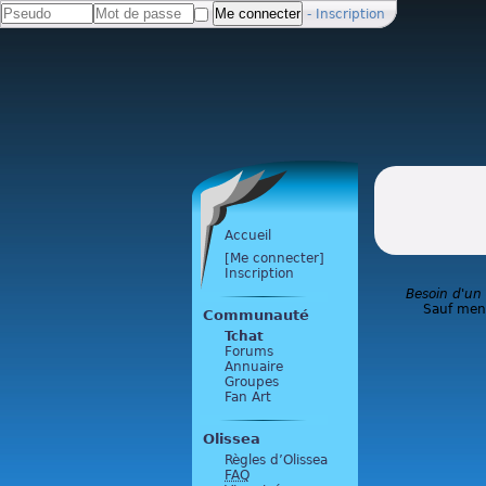
-
Inscription
Accueil
[Me connecter]
Inscription
Besoin d'un
Sauf ment
Communauté
Tchat
Forums
Annuaire
Groupes
Fan Art
Olissea
Règles d’Olissea
FAQ