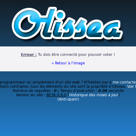
Erreur :
Tu dois être connecté pour pouvoir voter !
« Retour à l’image
 programmeur ou simplement d'un site web ? N'hésitez pas à
me contacte
ions contraires, tous les éléments du site sont la propriété d’Olissea.
Voir 
Nombre de requêtes :
0
| Temps d’exécution :
0.04
seconde
Version du site :
BETA 0.9.0
(
Historique des mises à jour
)
(Anti-spam)