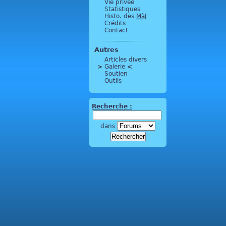
Vie privée
Statistiques
Histo. des
MàJ
Crédits
Contact
Autres
Articles divers
>
 Galerie 
<
Soutien
Outils
Recherche :
dans