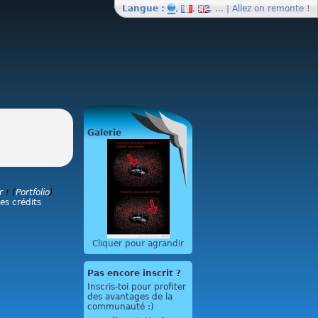
Langue :
,
,
, … | Allez on
remonte
!
Galerie
r
! (
Portfolio
)
les crédits
Cliquer pour agrandir
Pas encore inscrit ?
Inscris-toi pour profiter
des avantages de la
communauté :)