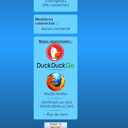
[Inscription]
[Me connecter]
Membres
connectés
:
Aucun connecté
Nous soutenons
:
Mozilla Firefox
-
donttrack.us [en]
-
dontbubble.us [en]
» Plus de liens