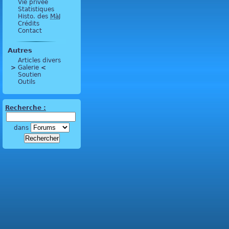
Vie privée
Statistiques
Histo. des
MàJ
Crédits
Contact
Autres
Articles divers
>
 Galerie 
<
Soutien
Outils
Recherche :
dans