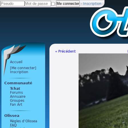
-
Inscription
« Précédent
Accueil
[Me connecter]
Inscription
Communauté
Tchat
Forums
Annuaire
Groupes
Fan Art
Olissea
Règles d’Olissea
FAQ