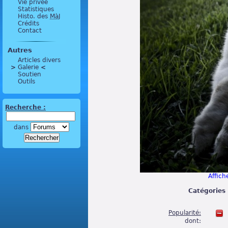
Vie privée
Statistiques
Histo. des
MàJ
Crédits
Contact
Autres
Articles divers
>
 Galerie 
<
Soutien
Outils
Recherche :
dans
Affiche
Catégories 
Popularité:
dont: