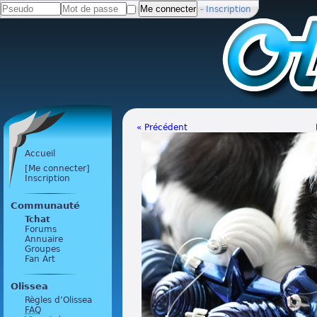
-
Inscription
« Précédent
Accueil
[Me connecter]
Inscription
Communauté
Tchat
Forums
Annuaire
Groupes
Fan Art
Olissea
Règles d’Olissea
FAQ