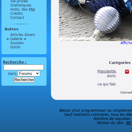
Vie privée
Statistiques
Histo. des
MàJ
Crédits
Contact
Autres
Articles divers
>
 Galerie 
<
Soutien
Affiche
Outils
Recherche :
Catégories 
Popularité:
dans
dont:
ce qui fait:
(Upload
Besoin d'un programmeur ou simplement 
Sauf mentions contraires, tous les élé
Nombre de requêtes 
Version du site :
BE