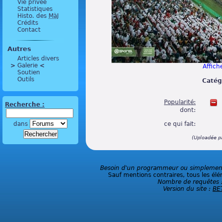
Vie privée
Statistiques
Histo. des
MàJ
Crédits
Contact
Autres
Articles divers
>
 Galerie 
<
Affiche
Soutien
Outils
Catég
Popularité:
Recherche :
dont:
dans
ce qui fait:
(Uploadée p
Besoin d'un programmeur ou simplement 
Sauf mentions contraires, tous les élé
Nombre de requêtes 
Version du site :
BE