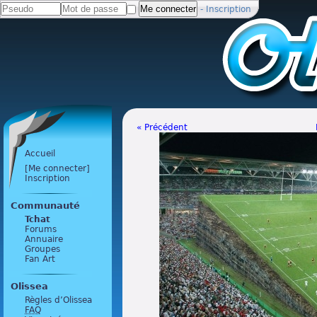
-
Inscription
« Précédent
Accueil
[Me connecter]
Inscription
Communauté
Tchat
Forums
Annuaire
Groupes
Fan Art
Olissea
Règles d’Olissea
FAQ