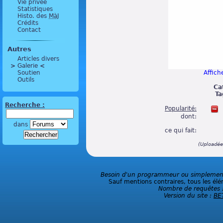
Vie privée
Statistiques
Histo. des
MàJ
Crédits
Contact
Autres
Articles divers
>
 Galerie 
<
Soutien
Affiche
Outils
Ca
Ta
Recherche :
Popularité:
dont:
dans
ce qui fait:
(Uploadée
Besoin d'un programmeur ou simplement 
Sauf mentions contraires, tous les élé
Nombre de requêtes 
Version du site :
BE