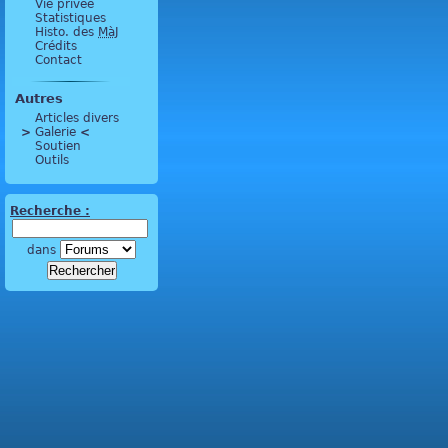
Vie privée
Statistiques
Histo. des
MàJ
Crédits
Contact
Autres
Articles divers
>
 Galerie 
<
Soutien
Outils
Recherche :
dans