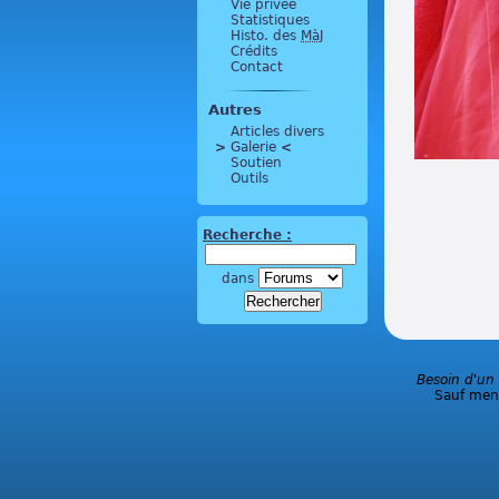
Vie privée
Statistiques
Histo. des
MàJ
Crédits
Contact
Autres
Articles divers
>
 Galerie 
<
Soutien
Outils
Recherche :
dans
Besoin d'un
Sauf ment