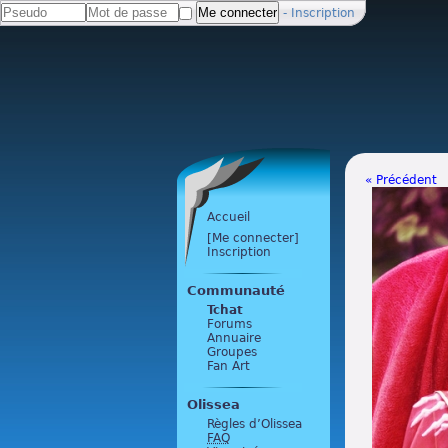
-
Inscription
« Précédent
Accueil
[Me connecter]
Inscription
Communauté
Tchat
Forums
Annuaire
Groupes
Fan Art
Olissea
Règles d’Olissea
FAQ