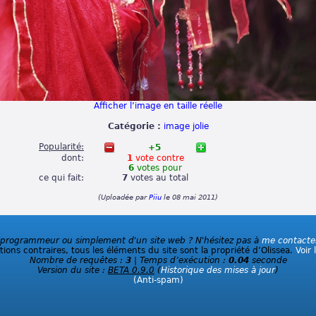
Afficher l’image en taille réelle
Catégorie :
image jolie
Popularité:
+5
dont:
1
vote
contre
6
votes
pour
ce qui fait:
7
votes
au total
(Uploadée par
Piiu
le 08 mai 2011)
 programmeur ou simplement d'un site web ? N'hésitez pas à
me contacte
ions contraires, tous les éléments du site sont la propriété d’Olissea.
Voir 
Nombre de requêtes :
3
| Temps d’exécution :
0.04
seconde
Version du site :
BETA 0.9.0
(
Historique des mises à jour
)
(Anti-spam)