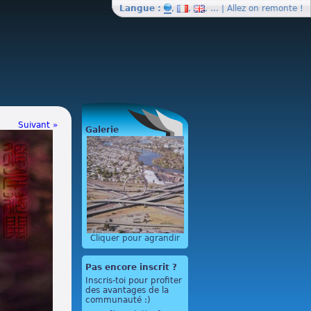
Langue :
,
,
, … | Allez on
remonte
!
Suivant »
Galerie
Cliquer pour agrandir
Pas encore inscrit ?
Inscris-toi pour profiter
des avantages de la
communauté :)