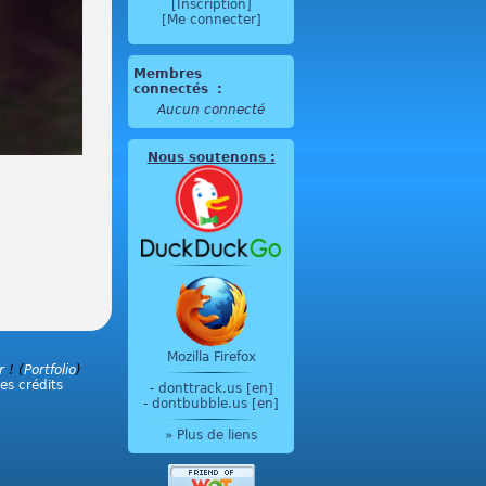
[Inscription]
[Me connecter]
Membres
connectés
:
Aucun connecté
Nous soutenons
:
Mozilla Firefox
r
! (
Portfolio
)
les crédits
-
donttrack.us [en]
-
dontbubble.us [en]
» Plus de liens