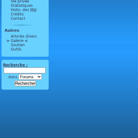
Vie privée
Statistiques
Histo. des
MàJ
Crédits
Contact
Autres
Articles divers
>
 Galerie 
<
Soutien
Outils
Recherche :
dans