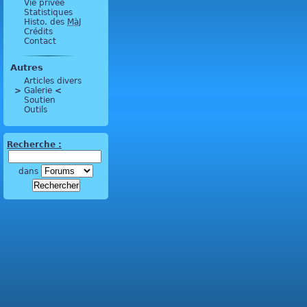
Vie privée
Statistiques
Histo. des
MàJ
Crédits
Contact
Autres
Articles divers
>
 Galerie 
<
Soutien
Outils
Recherche :
dans