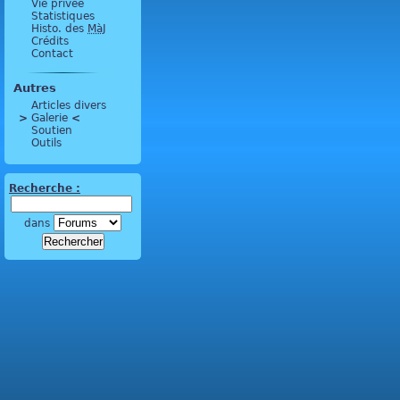
Vie privée
Statistiques
Histo. des
MàJ
Crédits
Contact
Autres
Articles divers
>
 Galerie 
<
Soutien
Outils
Recherche :
dans