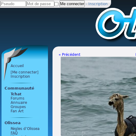
-
Inscription
« Précédent
Accueil
[Me connecter]
Inscription
Communauté
Tchat
Forums
Annuaire
Groupes
Fan Art
Olissea
Règles d’Olissea
FAQ