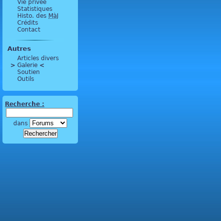
Vie privée
Statistiques
Histo. des
MàJ
Crédits
Contact
Autres
Articles divers
>
 Galerie 
<
Soutien
Outils
Recherche :
dans