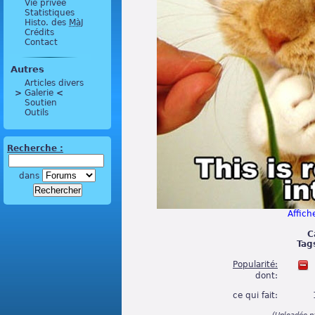
Vie privée
Statistiques
Histo. des
MàJ
Crédits
Contact
Autres
Articles divers
>
 Galerie 
<
Soutien
Outils
Recherche :
dans
Affiche
C
Tags
Popularité:
dont:
ce qui fait:
(Uploadée p