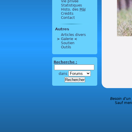
Vie privée
Statistiques
Histo. des
MàJ
Crédits
Contact
Autres
Articles divers
>
 Galerie 
<
Soutien
Outils
Recherche :
dans
Besoin d'un
Sauf ment