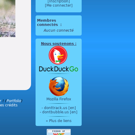
[Inscription]
[Me connecter]
Membres
connectés
:
Aucun connecté
Nous soutenons
:
Mozilla Firefox
r
! (
Portfolio
)
les crédits
-
donttrack.us [en]
-
dontbubble.us [en]
» Plus de liens