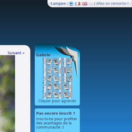
Langue :
,
,
, … | Allez on
remonte
!
Suivant »
Galerie
Cliquer pour agrandir
Pas encore inscrit ?
Inscris-toi pour profiter
des avantages de la
communauté :)