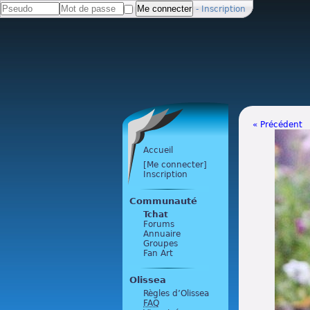
-
Inscription
« Précédent
Accueil
[Me connecter]
Inscription
Communauté
Tchat
Forums
Annuaire
Groupes
Fan Art
Olissea
Règles d’Olissea
FAQ