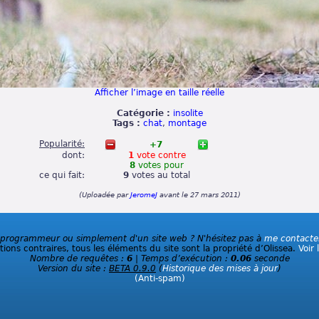
Afficher l’image en taille réelle
Catégorie :
insolite
Tags :
chat
,
montage
Popularité:
+7
dont:
1
vote
contre
8
votes
pour
ce qui fait:
9
votes
au total
(Uploadée par
JeromeJ
avant le 27 mars 2011)
 programmeur ou simplement d'un site web ? N'hésitez pas à
me contacte
ions contraires, tous les éléments du site sont la propriété d’Olissea.
Voir 
Nombre de requêtes :
6
| Temps d’exécution :
0.06
seconde
Version du site :
BETA 0.9.0
(
Historique des mises à jour
)
(Anti-spam)