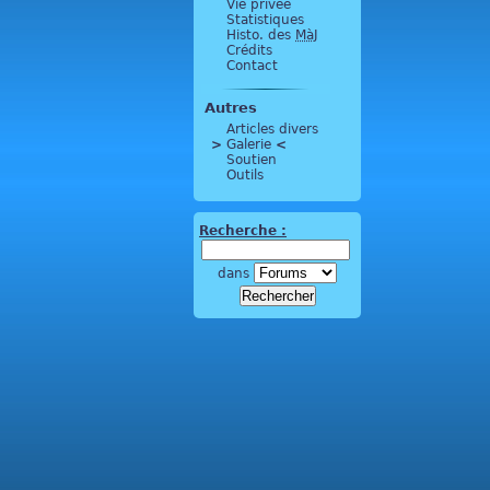
Vie privée
Statistiques
Histo. des
MàJ
Crédits
Contact
Autres
Articles divers
>
 Galerie 
<
Soutien
Outils
Recherche :
dans