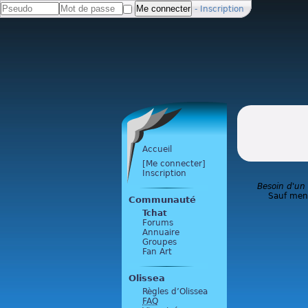
-
Inscription
Accueil
[Me connecter]
Inscription
Besoin d'un
Sauf ment
Communauté
Tchat
Forums
Annuaire
Groupes
Fan Art
Olissea
Règles d’Olissea
FAQ