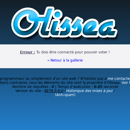
Erreur :
Tu dois être connecté pour pouvoir voter !
« Retour à la gallerie
 programmeur ou simplement d'un site web ? N'hésitez pas à
me contacte
ions contraires, tous les éléments du site sont la propriété d’Olissea.
Voir 
Nombre de requêtes :
0
| Temps d’exécution :
0.05
seconde
Version du site :
BETA 0.9.0
(
Historique des mises à jour
)
(Anti-spam)