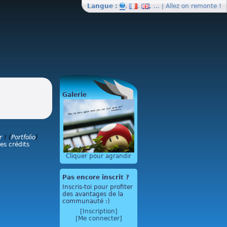
Langue :
,
,
, … | Allez on
remonte
!
Galerie
r
! (
Portfolio
)
les crédits
Cliquer pour agrandir
Pas encore inscrit ?
Inscris-toi pour profiter
des avantages de la
communauté :)
[Inscription]
[Me connecter]