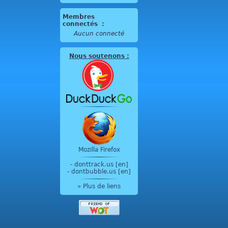
Membres
connectés
:
Aucun connecté
Nous soutenons
:
Mozilla Firefox
-
donttrack.us [en]
-
dontbubble.us [en]
» Plus de liens