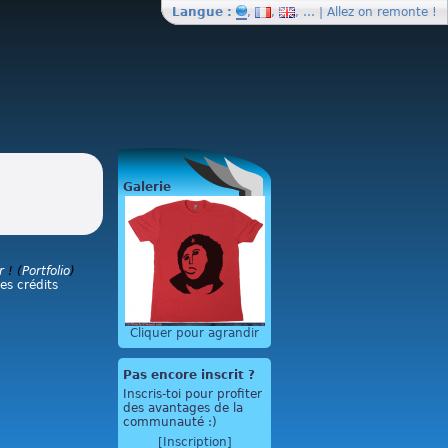
Langue :
,
,
, … | Allez on
remonte
!
Galerie
r
! (
Portfolio
)
les crédits
Cliquer pour agrandir
Pas encore inscrit ?
Inscris-toi pour profiter
des avantages de la
communauté :)
[Inscription]