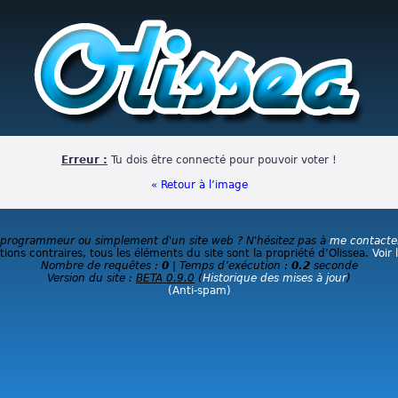
Erreur :
Tu dois être connecté pour pouvoir voter !
« Retour à l’image
 programmeur ou simplement d'un site web ? N'hésitez pas à
me contacte
ions contraires, tous les éléments du site sont la propriété d’Olissea.
Voir 
Nombre de requêtes :
0
| Temps d’exécution :
0.2
seconde
Version du site :
BETA 0.9.0
(
Historique des mises à jour
)
(Anti-spam)