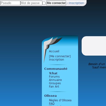
-
Inscription
Accueil
[Me connecter]
Inscription
Besoin d'un
Sauf ment
Communauté
Tchat
Forums
Annuaire
Groupes
Fan Art
Olissea
Règles d’Olissea
FAQ