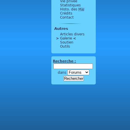
Vie privée
Statistiques
Histo. des
MàJ
Crédits
Contact
Autres
Articles divers
>
 Galerie 
<
Soutien
Outils
Recherche :
dans