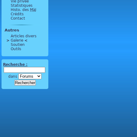
Vie privée
Statistiques
Histo. des
MàJ
Crédits
Contact
Autres
Articles divers
>
 Galerie 
<
Soutien
Outils
Recherche :
dans