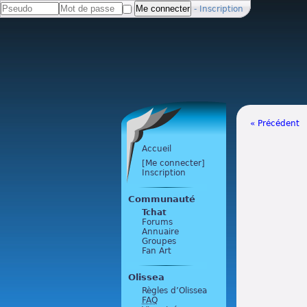
-
Inscription
« Précédent
Accueil
[Me connecter]
Inscription
Communauté
Tchat
Forums
Annuaire
Groupes
Fan Art
Olissea
Règles d’Olissea
FAQ