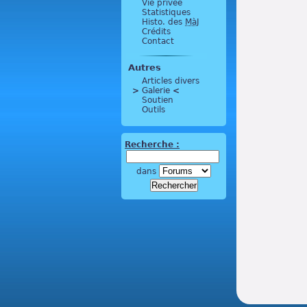
Vie privée
Statistiques
Histo. des
MàJ
Crédits
Contact
Autres
Articles divers
>
 Galerie 
<
Soutien
Outils
Recherche :
dans