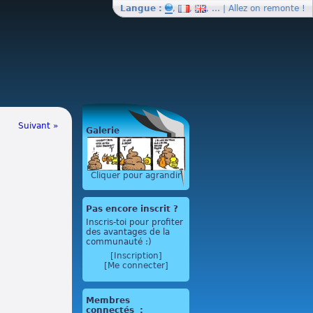
Langue :
,
,
, … | Allez on
remonte
!
Suivant »
Galerie
Cliquer pour agrandir
Pas encore inscrit ?
Inscris-toi pour profiter
des avantages de la
communauté :)
[Inscription]
[Me connecter]
Membres
connectés
: