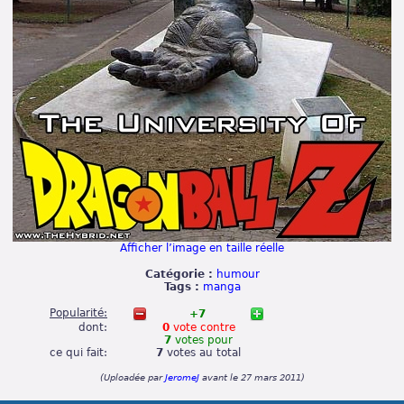
Afficher l’image en taille réelle
Catégorie :
humour
Tags :
manga
Popularité:
+7
dont:
0
vote
contre
7
votes
pour
ce qui fait:
7
votes
au total
(Uploadée par
JeromeJ
avant le 27 mars 2011)