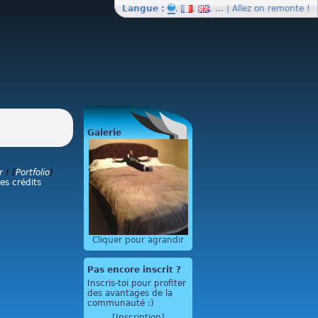
Langue :
,
,
, … | Allez on
remonte
!
Galerie
r
! (
Portfolio
)
les crédits
Cliquer pour agrandir
Pas encore inscrit ?
Inscris-toi pour profiter
des avantages de la
communauté :)
[Inscription]