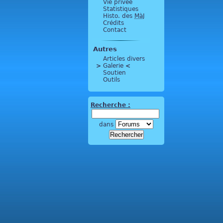
Vie privée
Statistiques
Histo. des
MàJ
Crédits
Contact
Autres
Articles divers
>
 Galerie 
<
Soutien
Outils
Recherche :
dans