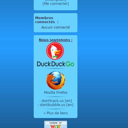
[Me connecter]
Membres
connectés
:
Aucun connecté
Nous soutenons
:
Mozilla Firefox
-
donttrack.us [en]
-
dontbubble.us [en]
» Plus de liens