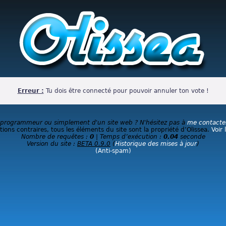
Erreur :
Tu dois être connecté pour pouvoir annuler ton vote !
 programmeur ou simplement d'un site web ? N'hésitez pas à
me contacte
ions contraires, tous les éléments du site sont la propriété d’Olissea.
Voir 
Nombre de requêtes :
0
| Temps d’exécution :
0.04
seconde
Version du site :
BETA 0.9.0
(
Historique des mises à jour
)
(Anti-spam)