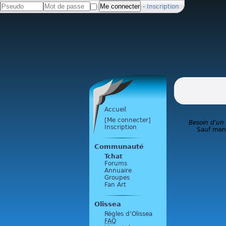
-
Inscription
Accueil
[Me connecter]
Besoin d'un
Inscription
Sauf ment
Communauté
Tchat
Forums
Annuaire
Groupes
Fan Art
Olissea
Règles d’Olissea
FAQ