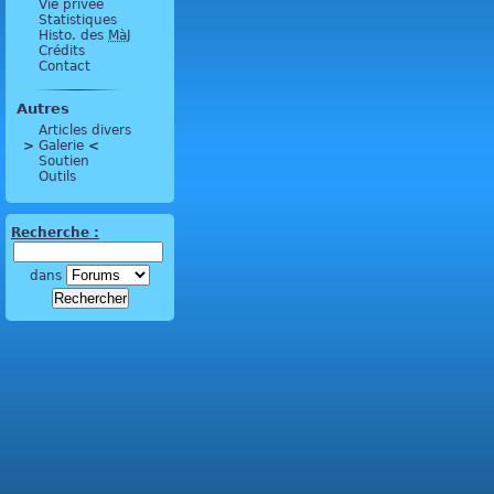
Vie privée
Statistiques
Histo. des
MàJ
Crédits
Contact
Autres
Articles divers
>
 Galerie 
<
Soutien
Outils
Recherche :
dans