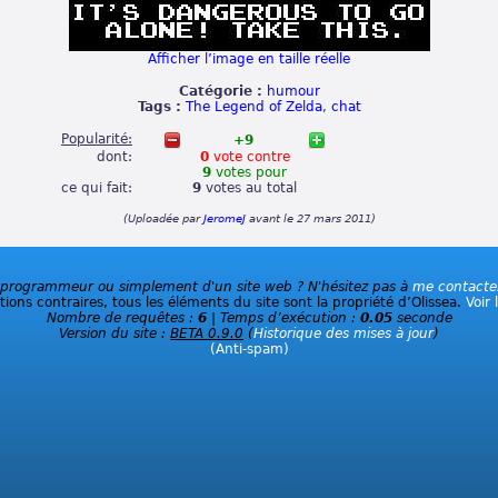
Afficher l’image en taille réelle
Catégorie :
humour
Tags :
The Legend of Zelda
,
chat
Popularité:
+9
dont:
0
vote
contre
9
votes
pour
ce qui fait:
9
votes
au total
(Uploadée par
JeromeJ
avant le 27 mars 2011)
 programmeur ou simplement d'un site web ? N'hésitez pas à
me contacte
ions contraires, tous les éléments du site sont la propriété d’Olissea.
Voir 
Nombre de requêtes :
6
| Temps d’exécution :
0.05
seconde
Version du site :
BETA 0.9.0
(
Historique des mises à jour
)
(Anti-spam)