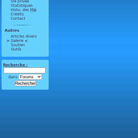
Vie privée
Statistiques
Histo. des
MàJ
Crédits
Contact
Autres
Articles divers
>
 Galerie 
<
Soutien
Outils
Recherche :
dans