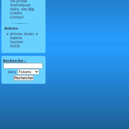
Vie privée
Statistiques
Histo. des
MàJ
Crédits
Contact
Autres
>
 Articles divers 
<
Galerie
Soutien
Outils
Recherche :
dans