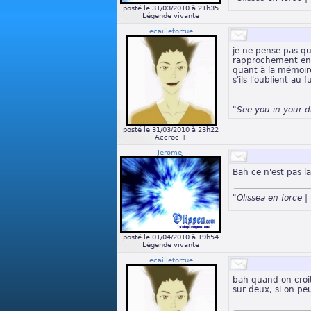
posté le 31/03/2010 à 21h35
Légende vivante
ecailletortue
je ne pense pas qu'
rapprochement entr
quant à la mémoire
s'ils l'oublient au 
"See you in your 
posté le 31/03/2010 à 23h22
Accroc +
JeromeJ
Bah ce n'est pas l
"Olissea en force
posté le 01/04/2010 à 19h54
Légende vivante
ecailletortue
bah quand on croit
sur deux, si on peu