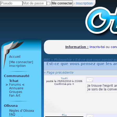
-
Inscription
Information :
Inscris-toi
ou
con
Accueil
BBS
»
Philosophie
»
Est-ce que vous pensez q
[Me connecter]
Est-ce que vous pensez que les 
Inscription
« Page précédente
Communauté
YuuKi
Tchat
posté le 29/03/2010 à 21h06
Confirmé-pro +
>
 Forums 
<
Je trouve l'esprit 
Annuaire
Je sors de la conver
Groupes
Fan Art
Olissea
Règles d’Olissea
FAQ
Piiu