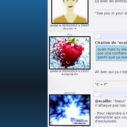
ça avec les anima
"See you in your 
posté le 30/03/2010 à 20h07
Accroc +
Piiu
Citation de "ecai
ouais mais tu doi
pas une confiance 
gentil que ça av
posté le 30/03/2010 à 21h57
Ah ben oui ça c'est 
Acharné 4+
"K + P"
JeromeJ
@ecaille:
"Dieux" 
n'attaque pas nos 
- Pour répondre à 
démontrer aux cou
d'exclusivité.