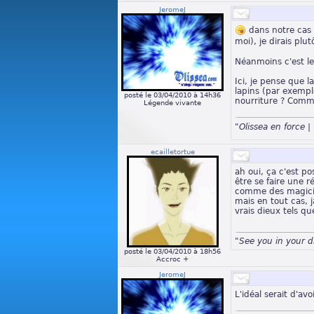
JeromeJ
dans notre cas D
moi), je dirais pl
Néanmoins c'est le
Ici, je pense que l
lapins (par exempl
posté le 03/04/2010 à 14h36
nourriture ? Comm
Légende vivante
"Olissea en force
ecailletortue
ah oui, ça c'est po
être se faire une 
comme des magicie
mais en tout cas, 
vrais dieux tels q
"See you in your 
posté le 03/04/2010 à 18h56
Accroc +
JeromeJ
L'idéal serait d'av