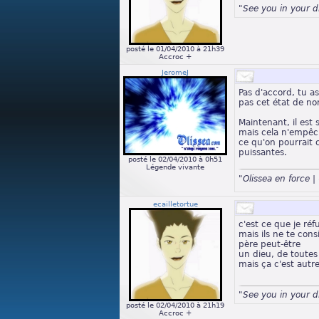
"See you in your 
posté le 01/04/2010 à 21h39
Accroc +
JeromeJ
Pas d'accord, tu as
pas cet état de no
Maintenant, il est 
mais cela n'empêch
ce qu'on pourrait 
puissantes.
posté le 02/04/2010 à 0h51
Légende vivante
"Olissea en force
ecailletortue
c'est ce que je réf
mais ils ne te con
père peut-être
un dieu, de toutes 
mais ça c'est autr
"See you in your 
posté le 02/04/2010 à 21h19
Accroc +