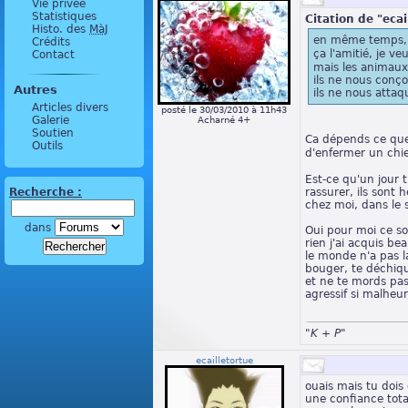
Vie privée
Statistiques
Citation de "ecai
Histo. des
MàJ
en même temps, l
Crédits
ça l'amitié, je v
Contact
mais les animaux 
ils ne nous conç
Autres
ils ne nous atta
Articles divers
posté le 30/03/2010 à 11h43
Galerie
Acharné 4+
Soutien
Ca dépends ce que
Outils
d'enfermer un ch
Est-ce qu'un jour 
Recherche :
rassurer, ils sont 
chez moi, dans le s
dans
Oui pour moi ce so
rien j'ai acquis be
le monde n'a pas l
bouger, te déchique
et ne te mords pas
agressif si malheu
"K + P"
ecailletortue
ouais mais tu dois
une confiance total