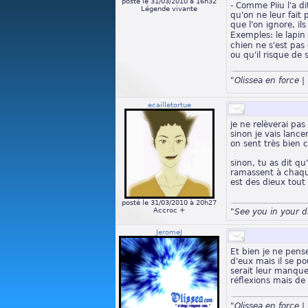
posté le 31/03/2010 à 16h32
- Comme Piiu l'a d
Légende vivante
qu'on ne leur fait
que l'on ignore, il
Exemples: le lapin
chien ne s'est pas 
ou qu'il risque de 
"Olissea en force
ecailletortue
je ne relèverai pa
sinon je vais lanc
on sent très bien 
sinon, tu as dit qu
ramassent à chaque 
est des dieux tout
posté le 31/03/2010 à 20h27
Accroc +
"See you in your 
JeromeJ
Et bien je ne pense
d'eux mais il se p
serait leur manqu
réflexions mais de
"Olissea en force